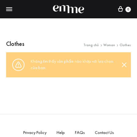
0
Clothes
Trang chủ
Woman
Clothes
Không tìm thấy sản phẩm nào khớp với lựa chọn
của bạn.
Privacy Policy
Help
FAQs
Contact Us